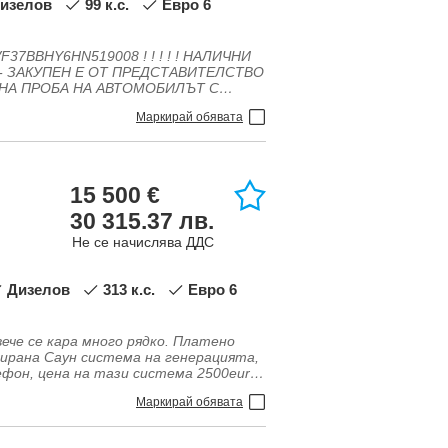
Дизелов
99 к.с.
Евро 6
ма, USB, audio\video, IN\AUX изводи,
здушни възглавници - Задни,
ици - Странични, Датчик за светлина,
ките, Електронна програма за
, Металик, Нов внос, Парктроник,
 Система ISOFIX, Халогенни фарове
Маркирай обявата
15 500 €
30 315.37 лв.
Не се начислява ДДС
Дизелов
313 к.с.
Евро 6
изводи, Аларма, Антиблокираща
едни, Датчик за светлина, Ел.
ече се кара много рядко. Платено
билизиране, Климатик, Лизинг, Нов
ирана Саун система на генерацията,
лвател на волана, Система за
фон, цена на тази система 2500euro.
ключване
ана! Подгряване, обдухване, памет и
Маркирай обявата
е, дистроник, 360камера, Head up.
елов акумулатор ! Kомплект 4бр.
За повече информация-0888330333