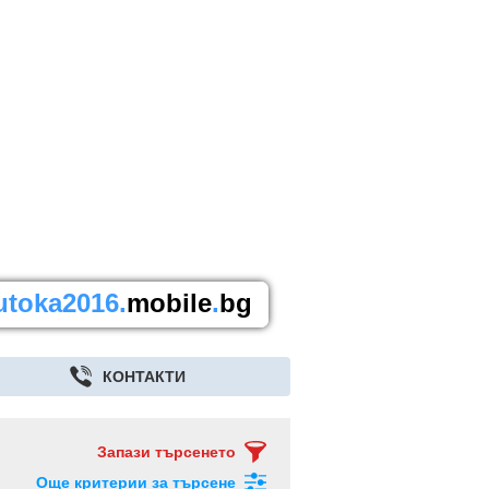
utoka2016.
mobile
.
bg
КОНТАКТИ
Запази търсенето
Още критерии за търсене