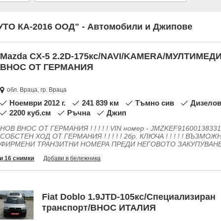
"АУТО КА-2016 ООД" - Автомобили и Джипове
Mazda CX-5 2.2D-175кс/NAVI/KAMERA/МУЛТИМЕДИ
ВНОС ОТ ГЕРМАНИЯ
обл. Враца, гр. Враца
ноември 2012 г.
241 839 км
Тъмно сив
Дизело
2200 куб.см
Ръчна
Джип
НОВ ВНОС ОТ ГЕРМАНИЯ ! ! ! ! ! VIN номер - JMZKEF91600138331 ! ! ! ! ! ДЖИПА Е ДОКАРАН НА
СОБСТЕН ХОД ОТ ГЕРМАНИЯ ! ! ! ! ! 2бр. КЛЮЧА ! ! ! ! ! ВЪЗМОЖНА ПРОБА НА АВТОМОБИЛЪТ С
ФИРМЕНИ ТРАНЗИТНИ НОМЕРА ПРЕДИ НЕГОВОТО ЗАКУПУВАНЕ ! ! ! ! ! РАЗПОЛАГАМЕ С ТРАНСПОРТ ,
ПО ДОГОВАРЯНЕ ТРАНСПОРТИРАМЕ АВТОМОБИЛА НА МЯСТО ПОСОЧЕНО ОТ КЛИЕНТА ! ! ! ! ! НОВ
и 16 снимки
Добави в бележника
ВНОС НА МНОГО ДРУГИ АВТОМОБИЛИ ! ! ! ! ! ПЪЛНО СЪДЕЙСТВИЕ ПРИ ОФОРМЯНЕ НА ДОКУМЕНТИ ,
РЕГИСТРАЦИЯ И ТРАНЗИТНИ НОМЕРА ! ! ! ! ! ПРОДАЖБА С ДОГОВОР И ФАКТУРА БЕЗ НОТАРИАЛНИ
ТАКСИ ! ! ! ! ! ЛИЗИНГ НА АВТОМОБИЛИ ПРЕЗ ===== TIBERUS ЛИЗИНГ / TBI BANK. BG / УНИКРЕДИТ /
MAXO. BG / AMIGO LEASING / БНП ПАРИБА / CREDIT ASSIST ====== ПЕРИОД НА ЛИЗИНГА ОТ 3 ДО 60
МЕСЕЧНИ ВНОСКИ ===== НЕ ПРЕДЛАГАМЕ СОБСТВЕН ЛИЗИНГ ===== НОВА УСЛУГА НА АВТОКЪЩАТА !
Fiat Doblo 1.9JTD-105кс/Специализиран
! ! ! ! АВТОМОБИЛИ ПОД НАЕМ ! ! ! ! ! УДОБНА ОПЦИЯ ЗА ВСИЧКИ , КОИТО ТЪРСЯТ ВРЕМЕННО
транспорт/ВНОС ИТАЛИЯ
РЕШЕНИЕ ИЛИ АВТОМОБИЛ ЗА ПЪТУВАНЕ , ПОЧИВКА ИЛИ БИЗНЕС НУЖДИ ! ! ! ! ! ОЧАКВАМЕ ВИ ОТ
ПОНЕДЕЛНИК ДО СЪБОТА ОТ 08: 30 ДО 18: 00 ЧАСА ! ! ! ! ! НЕДЕЛЯ Е ВЪЗМОЖЕН ОГЛЕД СЛЕД