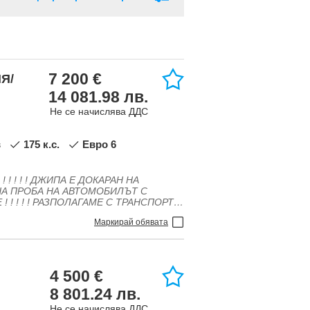
7 200 €
Я/
14 081.98 лв.
Не се начислява ДДС
в
175 к.с.
Евро 6
Маркирай обявата
4 500 €
8 801.24 лв.
Не се начислява ДДС