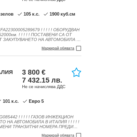
ndroid Auto, Bluetooth \ handsfree
изелов
105 к.с.
1900 куб.см
нтиблокираща система, Бордкомпютър,
 Въздушни възглавници - Странични,
ограма за стабилизиране,
ен волан, Навигация, Нов внос,
ижка, Серво усилвател на волана,
ни фарове, Централно заключване
Маркирай обявата
3 800 €
ТАЛИЯ
7 432.15 лв.
Не се начислява ДДС
101 к.с.
Евро 5
, Бордкомпютър, Въздушни
лектронна програма за стабилизиране,
ов внос, Регулиране на волана,
Маркирай обявата