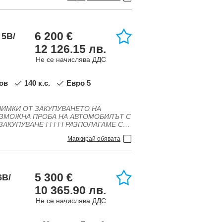
6 200 €
 5B/
12 126.15 лв.
Не се начислява ДДС
а, Антиблокираща система,
лов
140 к.с.
Евро 5
авници - Странични, Газова уредба,
ограма за стабилизиране,
ен волан, Нов внос, Регулиране на
волана, Система за контрол на
ване
Маркирай обявата
5 300 €
6B/
10 365.90 лв.
Не се начислява ДДС
8 330 333