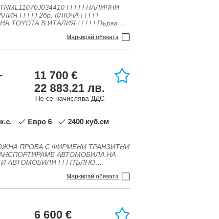
ация, Сензор за дъжд, Серво
стема за контрол на скоростта
Маркирай обявата
11 700 €
-
22 883.21 лв.
Не се начислява ДДС
 к.с.
Евро 6
2400 куб.см
8 330 333
 система, Бордкомпютър, Въздушни
лектронна програма за стабилизиране,
нкционален волан, Нов внос,
вател на волана, Халогенни фарове,
Маркирай обявата
6 600 €