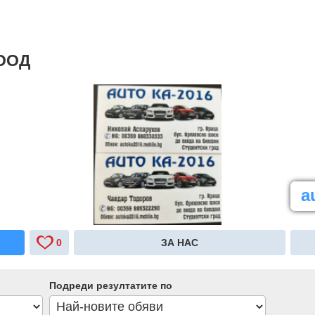
 ООД
a
0
ЗА НАС
Подреди резултатите по